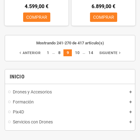
4.599,00 €
6.899,00 €
COMPRAR
COMPRAR
Mostrando 241-270 de 417 artículo(s)
…
…
1
8
9
10
14
navigate_before
navigate_next
ANTERIOR
SIGUIENTE
INICIO
Drones y Accesorios
Formación
Pix4D
Servicios con Drones