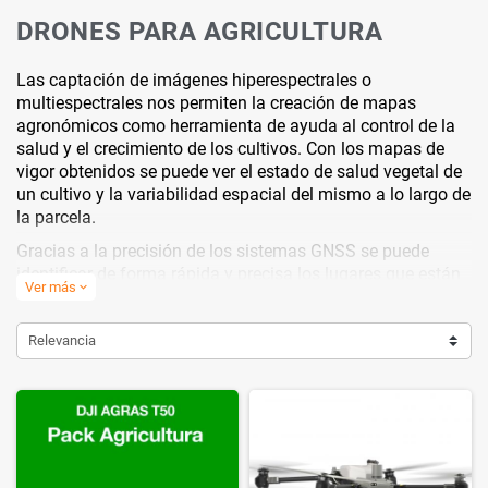
DRONES PARA AGRICULTURA
Las captación de imágenes hiperespectrales o
multiespectrales nos permiten la creación de mapas
agronómicos como herramienta de ayuda al control de la
salud y el crecimiento de los cultivos. Con los mapas de
vigor obtenidos se puede ver el estado de salud vegetal de
un cultivo y la variabilidad espacial del mismo a lo largo de
la parcela.
Gracias a la precisión de los sistemas GNSS se puede
identificar de forma rápida y precisa los lugares que están
Ver más
expand_more
sufriendo factores de estrés como la falta de agua, un
enfermedad, falta de nutrientes, etc. La información
generada permite a productores implementar técnicas de
Relevancia
manejo específicas para cada zona de desarrollo vegetal.
Disponemos de drones específicos para:
Aplicación de sustancias
Creación de mapas que expresen la variabilidad espacial