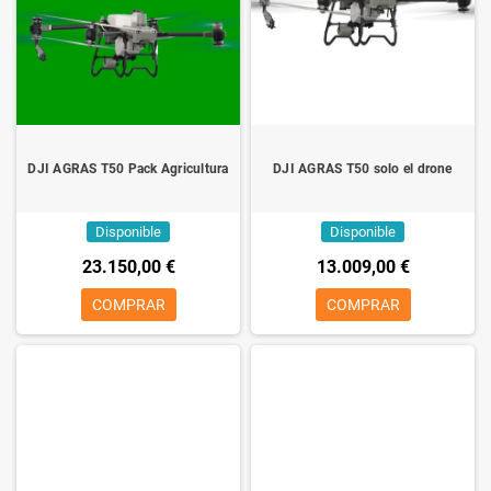
existente en la parcela.
Sectorización de la parcela en unidades homogéneas de
manejo agrícola para efectuar operaciones adaptadas al
estado del cultivo.
Confeccionar planes de abonado para ajustar los
aportes de nutrientes a las carencias presentadas por el
DJI AGRAS T50 Pack Agricultura
DJI AGRAS T50 solo el drone
cultivo.
Evaluación e implementación de la cosecha sectorizada.
Disponible
Disponible
Aplicación de fertilizantes o productos fitosanitarios
23.150,00 €
13.009,00 €
COMPRAR
COMPRAR