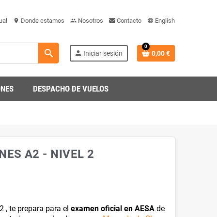
ual
Donde estamos
Nosotros
Contacto
English
location_on
people-team
language_gb_engli
0
search
person
Iniciar sesión
0,00 €
ONES
DESPACHO DE VUELOS
ES A2 - NIVEL 2
 te prepara para el
examen oficial en AESA
de