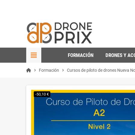
view_headline
FORMACIÓN
DRONES Y AC
chevron_right
Formación
chevron_right
Cursos de piloto de drones Nueva N
-50,10 €