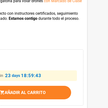
igatoria para volar drones
con Marcado de Clase
cto con instructores certificados, seguimiento
zado.
Estamos contigo
durante todo el proceso.
23
18:59:41
in
days
shopping_cart
AÑADIR AL CARRITO