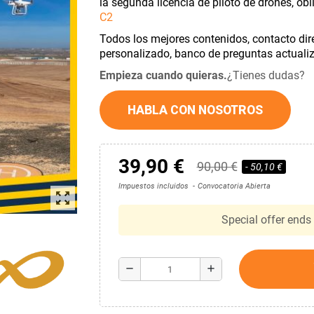
la segunda licencia de piloto de drones, obl
C2
Todos los mejores contenidos, contacto dire
personalizado, banco de preguntas actuali
Empieza cuando quieras.
¿Tienes dudas?
HABLA CON NOSOTROS
39,90 €
90,00 €
- 50,10 €
Impuestos incluidos
Convocatoria Abierta
zoom_out_map
Special offer ends 
remove
add