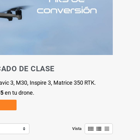
CADO DE CLASE
vic 3, M30, Inspire 3, Matrice 350 RTK.
C5
en tu drone.
view_comfy
view_list
view_headline
Vista