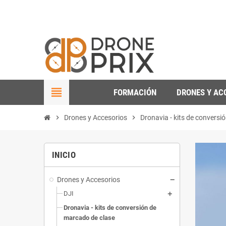
view_headline
FORMACIÓN
DRONES Y AC
chevron_right
Drones y Accesorios
chevron_right
Dronavia - kits de conversi
INICIO
Drones y Accesorios
DJI
Dronavia - kits de conversión de
marcado de clase