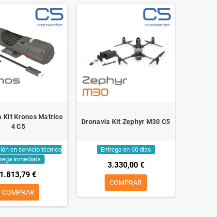
 Kit Kronos Matrice
Dronavia Kit Zephyr M30 C5
4 C5
ión en servicio técnico
Entrega en 60 días
trega inmediata
3.330,00 €
1.813,79 €
COMPRAR
COMPRAR