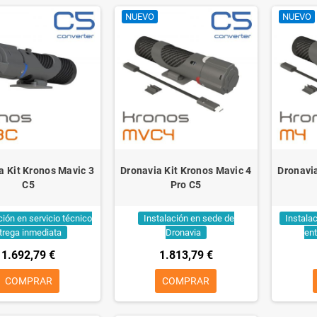
NUEVO
NUEVO
a Kit Kronos Mavic 3
Dronavia Kit Kronos Mavic 4
Dronavia
C5
Pro C5
ción en servicio técnico
Instalación en sede de
Instalac
trega inmediata
Dronavia
en
1.692,79 €
1.813,79 €
COMPRAR
COMPRAR