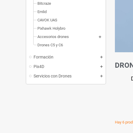
Bitcraze
Emlid
CAVOK UAS
Pixhawk Holybro
Accesorios drones
Drones C5 y C6
Formación
DRON
Pix4D
Servicios con Drones
Hay 6 prod