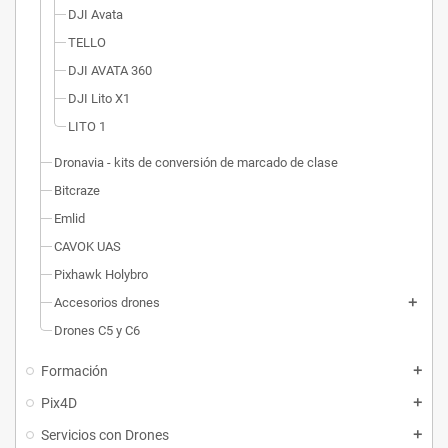
DJI Avata
TELLO
DJI AVATA 360
DJI Lito X1
LITO 1
Dronavia - kits de conversión de marcado de clase
Bitcraze
Emlid
CAVOK UAS
Pixhawk Holybro
Accesorios drones
Drones C5 y C6
Formación
Pix4D
Servicios con Drones