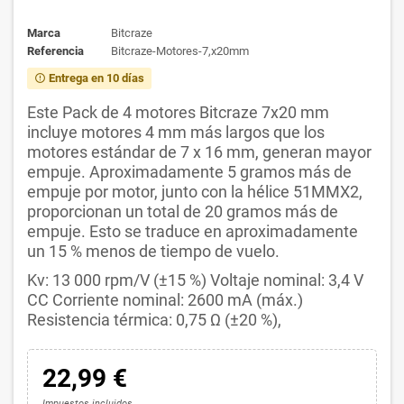
Marca
Bitcraze
Referencia
Bitcraze-Motores-7,x20mm
Entrega en 10 días
error_outline
Este Pack de 4 motores Bitcraze 7x20 mm
incluye motores 4 mm más largos que los
motores estándar de 7 x 16 mm, generan mayor
empuje. Aproximadamente 5 gramos más de
empuje por motor, junto con la hélice 51MMX2,
proporcionan un total de 20 gramos más de
empuje. Esto se traduce en aproximadamente
un 15 % menos de tiempo de vuelo.
Kv: 13 000 rpm/V (±15 %) Voltaje nominal: 3,4 V
CC Corriente nominal: 2600 mA (máx.)
Resistencia térmica: 0,75 Ω (±20 %),
22,99 €
Impuestos incluidos