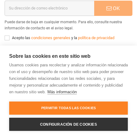
OK
Puede darse de baja en cualquier momento. Para ello, consulte nuestra
información de contacto en el aviso legal.
Acepto las
condiciones generales
y la
política de privacidad
INFORMACIÓN
Sobre las cookies en este sitio web
CUENTA CLIENTE
Usamos cookies para recolectar y analizar información relacionada
con el uso y desempeño de nuestro sitio web para poder proveer
MARCAS
funcionalidades relacionadas con las redes sociales, y para
mejorar y personalizar adecuadamente el contenido y publicidad
en nuestro sitio web.
Más información
Copyright © 2026
Drone Prix S.L
| Powered by
PrestaShop
PERMITIR TODAS LAS COOKIES
CONFIGURACIÓN DE COOKIES