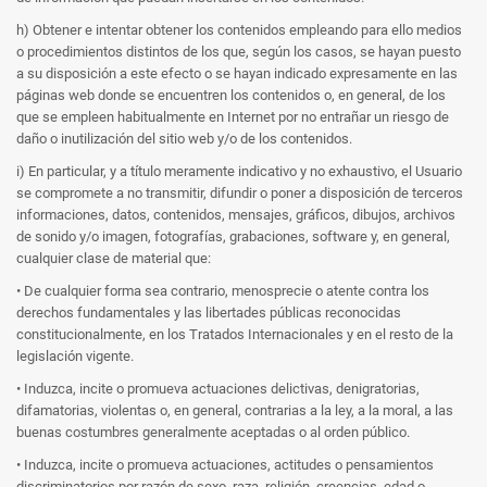
h) Obtener e intentar obtener los contenidos empleando para ello medios
o procedimientos distintos de los que, según los casos, se hayan puesto
a su disposición a este efecto o se hayan indicado expresamente en las
páginas web donde se encuentren los contenidos o, en general, de los
que se empleen habitualmente en Internet por no entrañar un riesgo de
daño o inutilización del sitio web y/o de los contenidos.
i) En particular, y a título meramente indicativo y no exhaustivo, el Usuario
se compromete a no transmitir, difundir o poner a disposición de terceros
informaciones, datos, contenidos, mensajes, gráficos, dibujos, archivos
de sonido y/o imagen, fotografías, grabaciones, software y, en general,
cualquier clase de material que:
• De cualquier forma sea contrario, menosprecie o atente contra los
derechos fundamentales y las libertades públicas reconocidas
constitucionalmente, en los Tratados Internacionales y en el resto de la
legislación vigente.
• Induzca, incite o promueva actuaciones delictivas, denigratorias,
difamatorias, violentas o, en general, contrarias a la ley, a la moral, a las
buenas costumbres generalmente aceptadas o al orden público.
• Induzca, incite o promueva actuaciones, actitudes o pensamientos
discriminatorios por razón de sexo, raza, religión, creencias, edad o