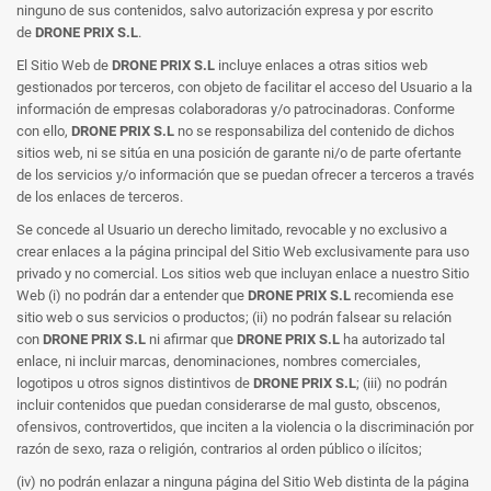
ninguno de sus contenidos, salvo autorización expresa y por escrito
de
DRONE PRIX S.L
.
El Sitio Web de
DRONE PRIX S.L
incluye enlaces a otras sitios web
gestionados por terceros, con objeto de facilitar el acceso del Usuario a la
información de empresas colaboradoras y/o patrocinadoras. Conforme
con ello,
DRONE PRIX S.L
no se responsabiliza del contenido de dichos
sitios web, ni se sitúa en una posición de garante ni/o de parte ofertante
de los servicios y/o información que se puedan ofrecer a terceros a través
de los enlaces de terceros.
Se concede al Usuario un derecho limitado, revocable y no exclusivo a
crear enlaces a la página principal del Sitio Web exclusivamente para uso
privado y no comercial. Los sitios web que incluyan enlace a nuestro Sitio
Web (i) no podrán dar a entender que
DRONE PRIX S.L
recomienda ese
sitio web o sus servicios o productos; (ii) no podrán falsear su relación
con
DRONE PRIX S.L
ni afirmar que
DRONE PRIX S.L
ha autorizado tal
enlace, ni incluir marcas, denominaciones, nombres comerciales,
logotipos u otros signos distintivos de
DRONE PRIX S.L
; (iii) no podrán
incluir contenidos que puedan considerarse de mal gusto, obscenos,
ofensivos, controvertidos, que inciten a la violencia o la discriminación por
razón de sexo, raza o religión, contrarios al orden público o ilícitos;
(iv) no podrán enlazar a ninguna página del Sitio Web distinta de la página