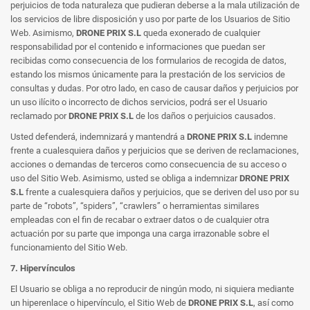
perjuicios de toda naturaleza que pudieran deberse a la mala utilización de
los servicios de libre disposición y uso por parte de los Usuarios de Sitio
Web. Asimismo,
DRONE PRIX S.L
queda exonerado de cualquier
responsabilidad por el contenido e informaciones que puedan ser
recibidas como consecuencia de los formularios de recogida de datos,
estando los mismos únicamente para la prestación de los servicios de
consultas y dudas. Por otro lado, en caso de causar daños y perjuicios por
un uso ilícito o incorrecto de dichos servicios, podrá ser el Usuario
reclamado por
DRONE PRIX S.L
de los daños o perjuicios causados.
Usted defenderá, indemnizará y mantendrá a
DRONE PRIX S.L
indemne
frente a cualesquiera daños y perjuicios que se deriven de reclamaciones,
acciones o demandas de terceros como consecuencia de su acceso o
uso del Sitio Web. Asimismo, usted se obliga a indemnizar
DRONE PRIX
S.L
frente a cualesquiera daños y perjuicios, que se deriven del uso por su
parte de “robots”, “spiders”, “crawlers” o herramientas similares
empleadas con el fin de recabar o extraer datos o de cualquier otra
actuación por su parte que imponga una carga irrazonable sobre el
funcionamiento del Sitio Web.
7. Hipervínculos
El Usuario se obliga a no reproducir de ningún modo, ni siquiera mediante
un hiperenlace o hipervínculo, el Sitio Web de
DRONE PRIX S.L
, así como