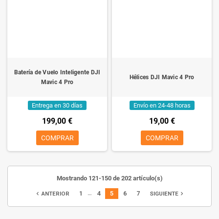
Batería de Vuelo Inteligente DJI
Hélices DJI Mavic 4 Pro
Mavic 4 Pro
Entrega en 30 días
Envío en 24-48 horas
199,00 €
19,00 €
COMPRAR
COMPRAR
Mostrando 121-150 de 202 artículo(s)
…
1
4
5
6
7
navigate_before
navigate_next
ANTERIOR
SIGUIENTE