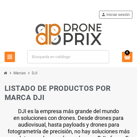
person
Iniciar sesión
0
view_headline
search
chevron_right
chevron_right
Marcas
DJI
LISTADO DE PRODUCTOS POR
MARCA DJI
DJI es la empresa más grande del mundo
en soluciones con drones. Desde drones para
audiovisual, hasta payloads y drones para
fotogrametría de precisión, no hay soluciones más