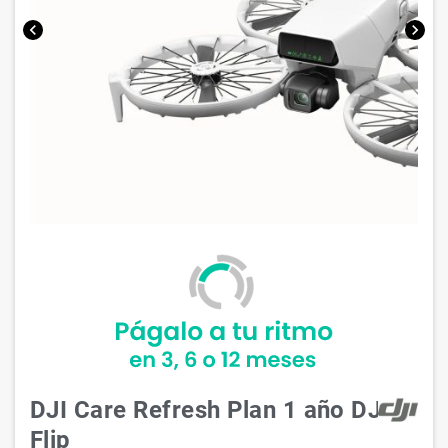
chevron_left
chevron_right
DJI Care Refresh Plan 1 año DJI
Flip