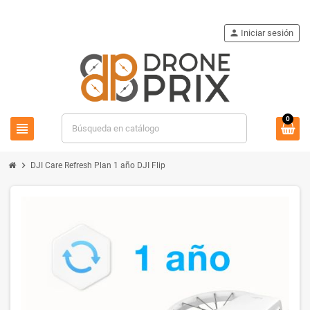
person
Iniciar sesión
0
view_headline
search
chevron_right
DJI Care Refresh Plan 1 año DJI Flip