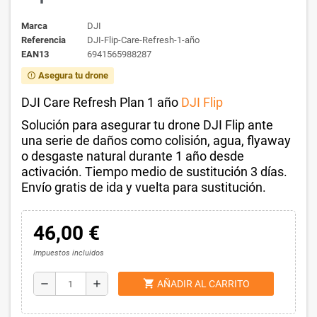
Marca
DJI
Referencia
DJI-Flip-Care-Refresh-1-año
EAN13
6941565988287
Asegura tu drone
error_outline
DJI Care Refresh Plan 1 año
DJI Flip
Solución para asegurar tu drone DJI Flip ante
una serie de daños como colisión, agua, flyaway
o desgaste natural durante 1 año desde
activación. Tiempo medio de sustitución 3 días.
Envío gratis de ida y vuelta para sustitución.
46,00 €
Impuestos incluidos
shopping_cart
remove
add
AÑADIR AL CARRITO