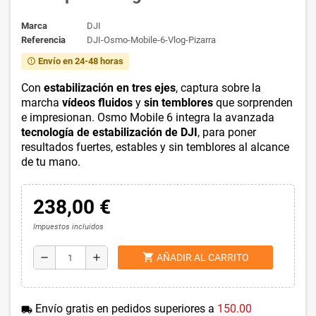
Marca
DJI
Referencia
DJI-Osmo-Mobile-6-Vlog-Pizarra
Envío en 24-48 horas
error_outline
Con
estabilización en tres ejes
, captura sobre la
marcha
vídeos fluidos
y
sin temblores
que sorprenden
e impresionan. Osmo Mobile 6 integra la avanzada
tecnología de estabilización de DJI
, para poner
resultados fuertes, estables y sin temblores al alcance
de tu mano.
238,00 €
Impuestos incluidos
shopping_cart
remove
add
AÑADIR AL CARRITO
Envío gratis en pedidos superiores a
150.00
local_shipping