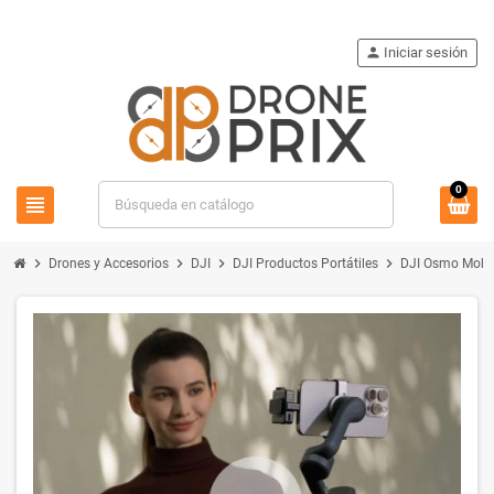
person
Iniciar sesión
0
view_headline
search
chevron_right
chevron_right
chevron_right
chevron_right
Drones y Accesorios
DJI
DJI Productos Portátiles
DJI Osmo Mobi