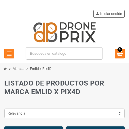
person
Iniciar sesión
0
view_headline
search
chevron_right
chevron_right
Marcas
Emlid x Pix4D
LISTADO DE PRODUCTOS POR
MARCA EMLID X PIX4D
Relevancia