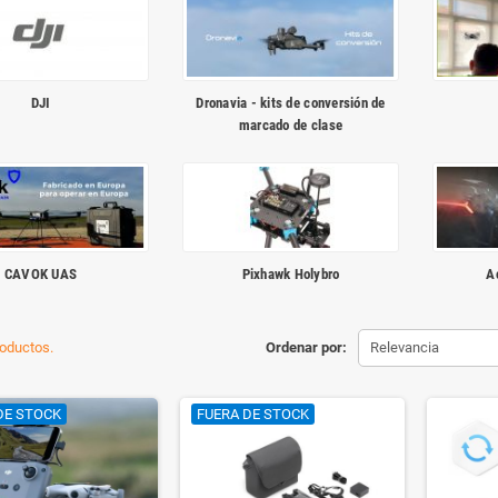
DJI
Dronavia - kits de conversión de
marcado de clase
CAVOK UAS
Pixhawk Holybro
A
oductos.
Ordenar por:
Relevancia
DE STOCK
FUERA DE STOCK