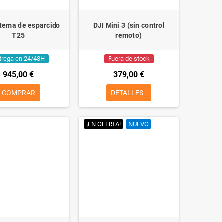
stema de esparcido
DJI Mini 3 (sin control
T25
remoto)
trega en 24/48H
Fuera de stock
945,00 €
379,00 €
COMPRAR
DETALLES
¡EN OFERTA!
NUEVO