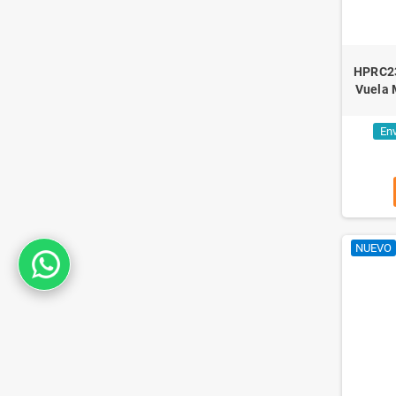
HPRC23
Vuela 
Env
NUEVO