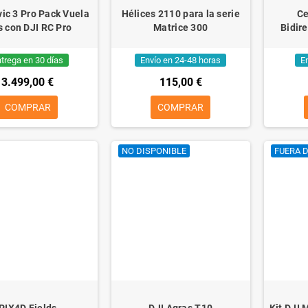
ic 3 Pro Pack Vuela
Hélices 2110 para la serie
Ce
 con DJI RC Pro
Matrice 300
Bidir
trega en 30 días
Envío en 24-48 horas
E
3.499,00 €
115,00 €
COMPRAR
COMPRAR
NO DISPONIBLE
FUERA 
PIX4D Fields
DJI Agras T10
Kit DJI 