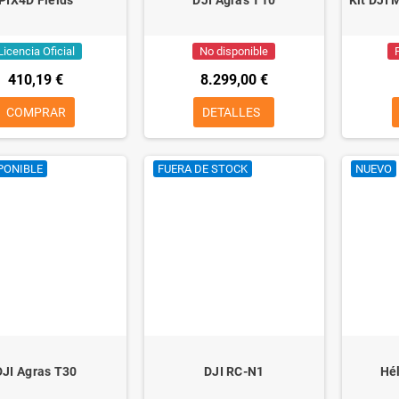
Licencia Oficial
No disponible
410,19 €
8.299,00 €
COMPRAR
DETALLES
PONIBLE
FUERA DE STOCK
NUEVO
DJI Agras T30
DJI RC-N1
Hél