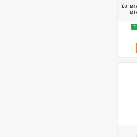
DJI Mav
Más
En