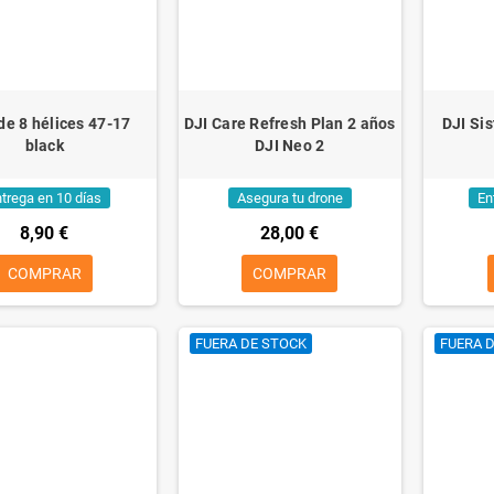
de 8 hélices 47-17
DJI Care Refresh Plan 2 años
DJI Si
black
DJI Neo 2
trega en 10 días
Asegura tu drone
En
8,90 €
28,00 €
COMPRAR
COMPRAR
FUERA DE STOCK
FUERA 