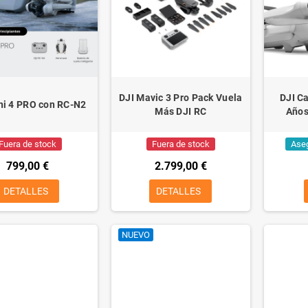
DJI Mavic 3 Pro Pack Vuela
DJI Ca
ni 4 PRO con RC-N2
Más DJI RC
Años
Fuera de stock
Fuera de stock
Aseg
799,00 €
2.799,00 €
DETALLES
DETALLES
NUEVO