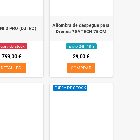
Alfombra de despegue para
NI 3 PRO (DJI RC)
Drones PGYTECH 75 CM
Fuera de stock
Envío 24h-48 h
799,00 €
29,00 €
DETALLES
COMPRAR
FUERA DE STOCK