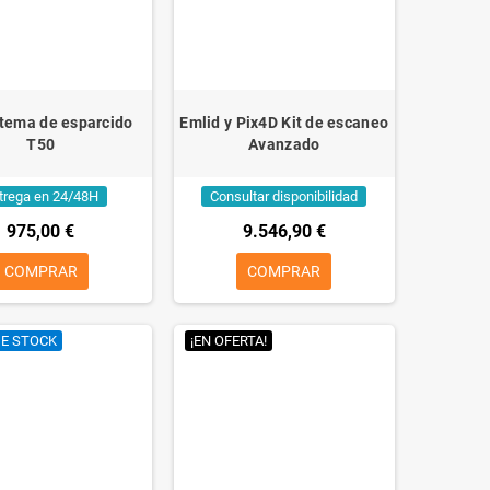
stema de esparcido
Emlid y Pix4D Kit de escaneo
T50
Avanzado
trega en 24/48H
Consultar disponibilidad
975,00 €
9.546,90 €
COMPRAR
COMPRAR
DE STOCK
¡EN OFERTA!