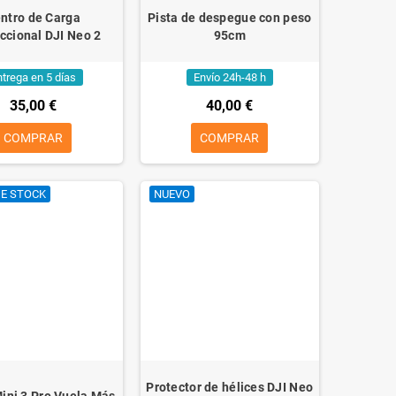
ntro de Carga
Pista de despegue con peso
eccional DJI Neo 2
95cm
ntrega en 5 días
Envío 24h-48 h
35,00 €
40,00 €
COMPRAR
COMPRAR
DE STOCK
NUEVO
Protector de hélices DJI Neo
Mini 3 Pro Vuela Más