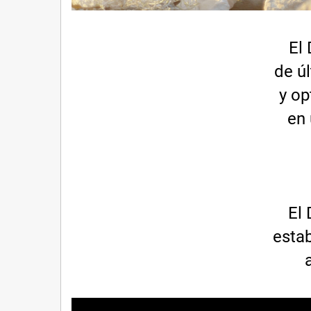
El
de ú
y op
en 
El 
estab