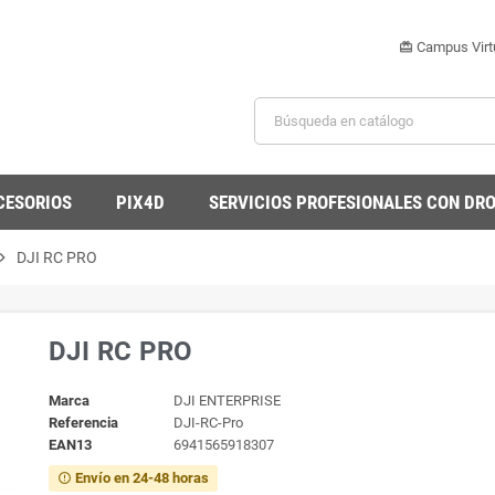
Campus Virt
card_giftcard
CESORIOS
PIX4D
SERVICIOS PROFESIONALES CON DR
ron_right
DJI RC PRO
DJI RC PRO
Marca
DJI ENTERPRISE
Referencia
DJI-RC-Pro
EAN13
6941565918307
Envío en 24-48 horas
error_outline