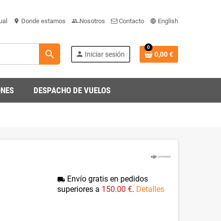
ual
Donde estamos
Nosotros
Contacto
English
location_on
people-team
language_gb_engli
0
search
person
Iniciar sesión
0,00 €
ONES
DESPACHO DE VUELOS
Envío gratis en pedidos
local_shipping
superiores a
150.00 €
.
Detalles