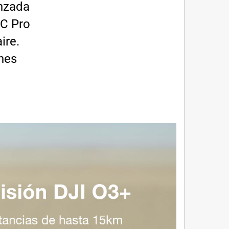
anzada
RC Pro
ire.
nes