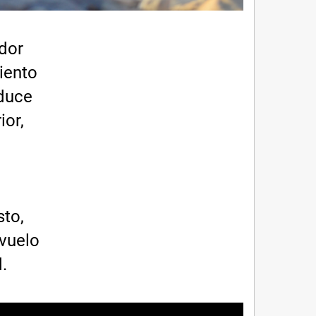
dor
iento
aduce
ior,
sto,
 vuelo
.