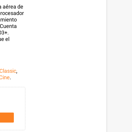
a aérea de
 procesador
amiento
 Cuenta
O3+.
e el
Classic
,
Cine
.