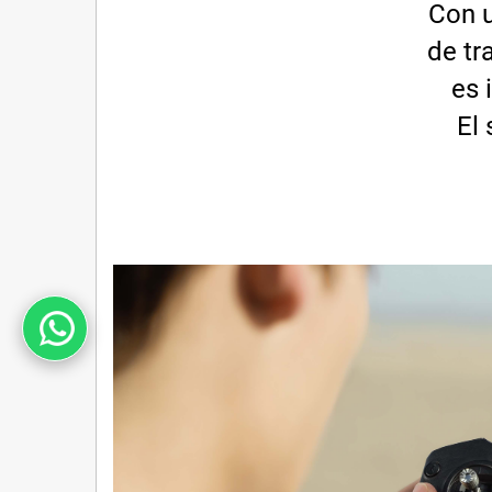
Con u
de tr
es 
El