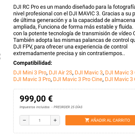
DJI RC Pro es un mando diseñado para la fotografí
nivel profesional con el DJI MAVIC 3. Gracias a su
de última generación y a la capacidad de almacen
ampliada, Funciona de forma más estable y fluida.
con la potente tecnología de transmisión de vídeo 
También adopta las mismas palancas de control qu
DJI FPV, para ofrecer una experiencia de control
extremadamente precisa y sin contratiempos..
ap
Compatibilidad:
DJI Mini 3 Pro
,
DJI Air 2S
,
DJI Mavic 3
,
DJI Mavic 3 
DJI Mavic 3 Pro
,
DJI Mavic 3 Pro Cine
,
DJI Mavic 3 
999,00 €
Impuestos incluidos
PREORDER 25 DÍAS
shopping_cart
remove
add
AÑADIR AL CARRITO