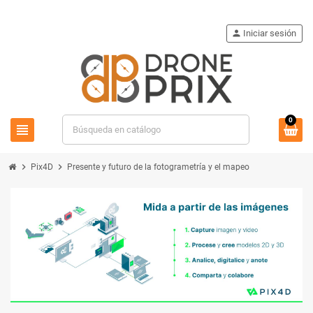
person
Iniciar sesión
0
view_headline
search
chevron_right
chevron_right
Pix4D
Presente y futuro de la fotogrametría y el mapeo