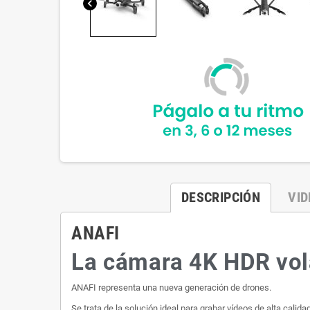
chevron_left
DESCRIPCIÓN
VID
ANAFI
La cámara 4K HDR vola
ANAFI representa una nueva generación de drones.
Se trata de la solución ideal para grabar vídeos de alta cali