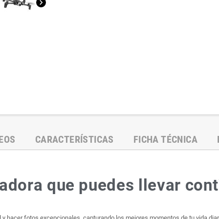
chevron_right
EOS
CARACTERÍSTICAS
FICHA TÉCNICA
dora que puedes llevar cont
dad y hacer fotos excepcionales, capturando los mejores momentos de tu vida diar