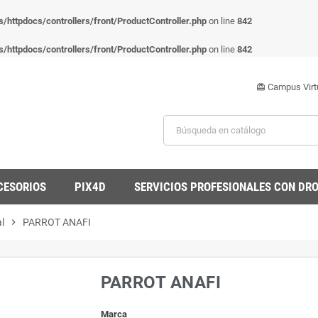
httpdocs/controllers/front/ProductController.php
on line
842
httpdocs/controllers/front/ProductController.php
on line
842
Campus Virt
card_giftcard
CESORIOS
PIX4D
SERVICIOS PROFESIONALES CON DR
l
chevron_right
PARROT ANAFI
PARROT ANAFI
Marca