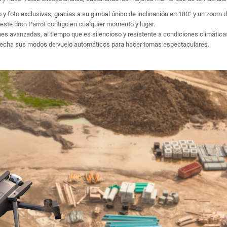
 foto exclusivas, gracias a su gimbal único de inclinación en 180° y un zoom d
 este dron Parrot contigo en cualquier momento y lugar.
nes avanzadas, al tiempo que es silencioso y resistente a condiciones climátic
provecha sus modos de vuelo automáticos para hacer tomas espectaculares.