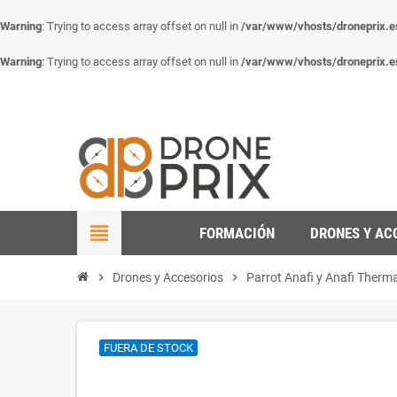
Warning
: Trying to access array offset on null in
/var/www/vhosts/droneprix.es/
Warning
: Trying to access array offset on null in
/var/www/vhosts/droneprix.es/
view_headline
FORMACIÓN
DRONES Y AC
chevron_right
Drones y Accesorios
chevron_right
Parrot Anafi y Anafi Therma
FUERA DE STOCK