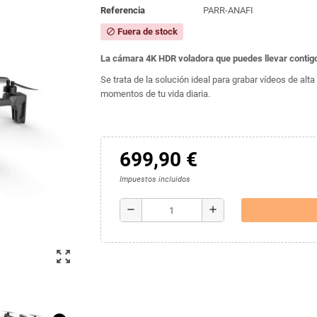
Referencia
PARR-ANAFI
Fuera de stock
block
La cámara 4K HDR voladora que puedes llevar contigo
Se trata de la solución ideal para grabar vídeos de al
momentos de tu vida diaria.
699,90 €
Impuestos incluidos
remove
add
zoom_out_map