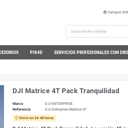
Campus Virt
card_giftcard
CESORIOS
PIX4D
SERVICIOS PROFESIONALES CON DR
DJI Matrice 4T Pack Tranquilidad
Marca
DJI ENTERPRISE
Referencia
DJI-Enterprise-Matrice-4T
Envío en 24-48 horas
error_outline