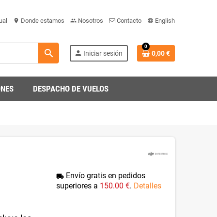
ual
Donde estamos
Nosotros
Contacto
English
location_on
people-team
language_gb_engli
0
search
person
Iniciar sesión
0,00 €
ONES
DESPACHO DE VUELOS
Envío gratis en pedidos
local_shipping
superiores a
150.00 €
.
Detalles