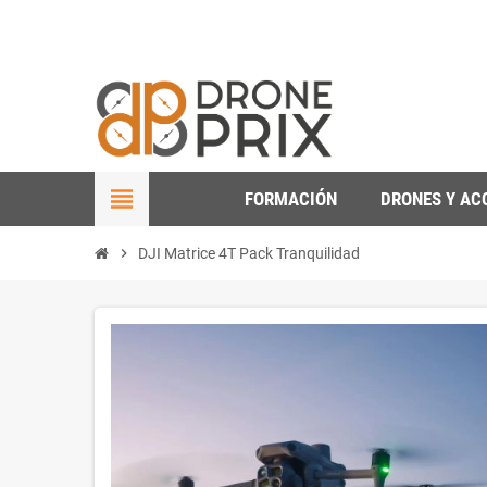
view_headline
FORMACIÓN
DRONES Y AC
chevron_right
DJI Matrice 4T Pack Tranquilidad