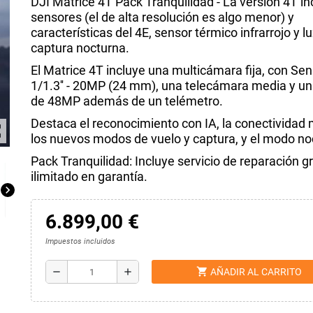
DJI Matrice 4T Pack Tranquilidad - La versión 4T in
sensores (el de alta resolución es algo menor) y
características del 4E, sensor térmico infrarrojo y l
captura nocturna.
El Matrice 4T incluye una multicámara fija, con S
1/1.3'' - 20MP (24 mm), una telecámara media y u
de 48MP además de un telémetro.
Destaca el reconocimiento con IA, la conectividad
ap
los nuevos modos de vuelo y captura, y el modo no
Pack Tranquilidad: Incluye servicio de reparación gr
ilimitado en garantía.
chevron_right
6.899,00 €
Impuestos incluidos
shopping_cart
remove
add
AÑADIR AL CARRITO