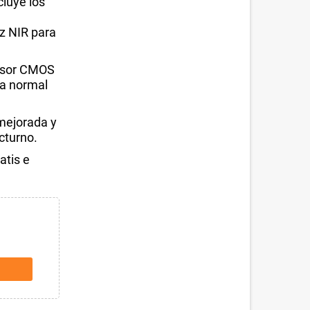
cluye los
uz NIR para
ensor CMOS
na normal
 mejorada y
cturno.
atis e