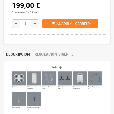
199,00 €
Impuestos incluidos
shopping_cart
remove
add
AÑADIR AL CARRITO
DESCRIPCIÓN
REGULACIÓN VIGENTE