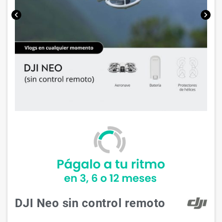
chevron_left
chevron_right
DJI Neo sin control remoto