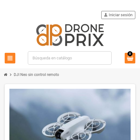
person
Iniciar sesión
0
view_headline
search
chevron_right
DJI Neo sin control remoto