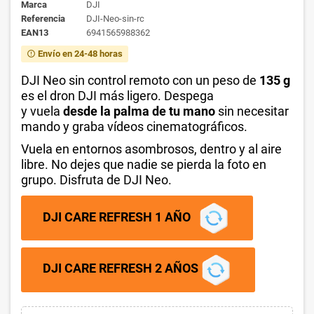
Marca
DJI
Referencia
DJI-Neo-sin-rc
EAN13
6941565988362
Envío en 24-48 horas
error_outline
DJI Neo sin control remoto con un peso de
135 g
es el dron DJI más ligero. Despega
y vuela
desde la palma de tu mano
sin necesitar
mando y graba vídeos cinematográficos.
Vuela en entornos asombrosos, dentro y al aire
libre. No dejes que nadie se pierda la foto en
grupo. Disfruta de DJI Neo.
DJI CARE REFRESH 1 AÑO
DJI CARE REFRESH 2 AÑOS