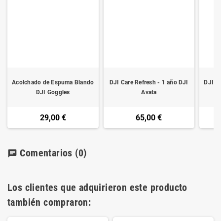
Acolchado de Espuma Blando
DJI Care Refresh - 1 año DJI
DJI Ca
DJI Goggles
Avata
29,00 €
65,00 €
Comentarios
(0)
chat
Los clientes que adquirieron este producto
también compraron: