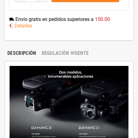
Envío gratis en pedidos superiores a
150.00
local_shipping
€
.
Detalles
DESCRIPCIÓN
REGULACIÓN VIGENTE