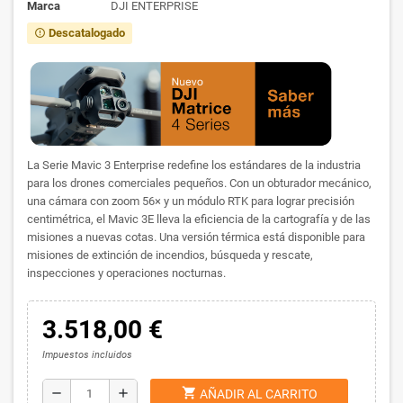
Marca
DJI ENTERPRISE
Descatalogado
error_outline
La Serie Mavic 3 Enterprise redefine los estándares de la industria
para los drones comerciales pequeños. Con un obturador mecánico,
una cámara con zoom 56× y un módulo RTK para lograr precisión
centimétrica, el Mavic 3E lleva la eficiencia de la cartografía y de las
misiones a nuevas cotas. Una versión térmica está disponible para
misiones de extinción de incendios, búsqueda y rescate,
inspecciones y operaciones nocturnas.
3.518,00 €
Impuestos incluidos
shopping_cart
remove
add
AÑADIR AL CARRITO