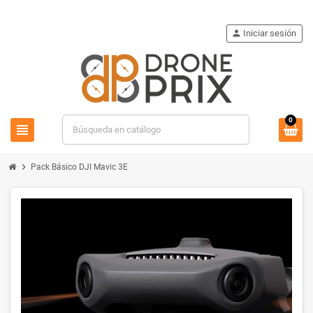
person
Iniciar sesión
0
view_headline
search
chevron_right
Pack Básico DJI Mavic 3E