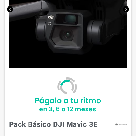
chevron_left
chevron_right
Pack Básico DJI Mavic 3E