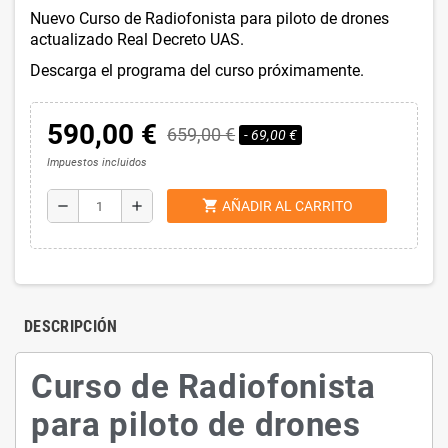
Nuevo Curso de Radiofonista para piloto de drones
actualizado Real Decreto UAS.
Descarga el programa del curso próximamente.
590,00 €
659,00 €
- 69,00 €
Impuestos incluidos
shopping_cart
remove
add
AÑADIR AL CARRITO
DESCRIPCIÓN
Curso de Radiofonista
para piloto de drones