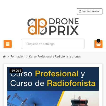
person
Iniciar sesión
0
view_headline
search
chevron_right
chevron_right
Formación
Curso Profesional y Radiofonista drones
-69,00 €