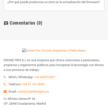
¿Por qué puede producirse un error en la actualización del firmware?
Comentarios
(0)
chat
DRONE PRIX S.L es una empresa que ofrece soluciones a particulares,
empresas y organismos públicos para incorporar la tecnología con drones
a sus procesos de trabajo.
Móvil y WhatsApp:
+34 643916267
Teléfono:
+34 91 161 8000
Email:
contacto@droneprix.es
C/ Alfonso Senra Nº 43
CP: 28440 Guadarrama, Madrid