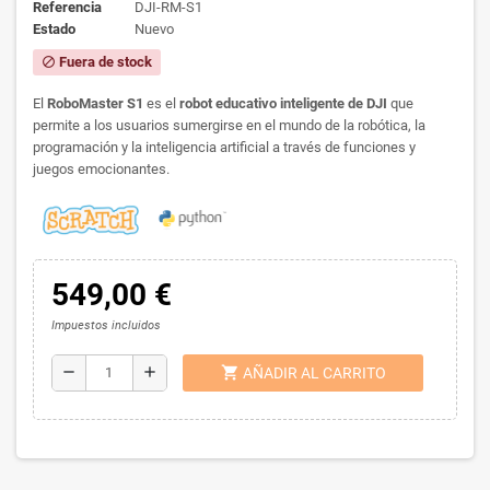
Referencia
DJI-RM-S1
Estado
Nuevo
Fuera de stock
block
El
RoboMaster S1
es el
robot educativo inteligente de DJI
que
permite a los usuarios sumergirse en el mundo de la robótica, la
programación y la inteligencia artificial a través de funciones y
juegos emocionantes.
549,00 €
Impuestos incluidos
shopping_cart
remove
add
AÑADIR AL CARRITO