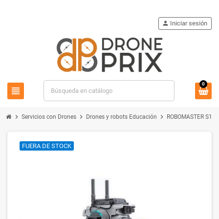
person
Iniciar sesión
0
view_headline
search
chevron_right
chevron_right
chevron_right
Servicios con Drones
Drones y robots Educación
ROBOMASTER S1 D
FUERA DE STOCK