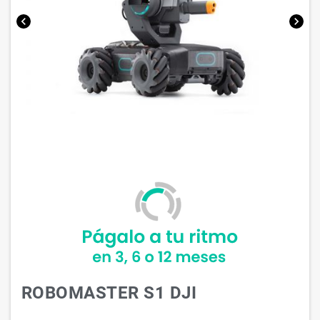
chevron_left
chevron_right
ROBOMASTER S1 DJI