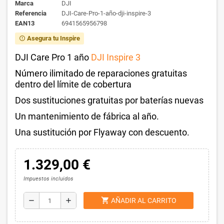
Marca
DJI
Referencia
DJI-Care-Pro-1-año-dji-inspire-3
EAN13
6941565956798
Asegura tu Inspire
error_outline
DJI Care Pro 1 año
DJI Inspire 3
Número ilimitado de reparaciones gratuitas
dentro del límite de cobertura
Dos sustituciones gratuitas por baterías nuevas
Un mantenimiento de fábrica al año.
Una sustitución por Flyaway con descuento.
1.329,00 €
Impuestos incluidos
shopping_cart
remove
add
AÑADIR AL CARRITO