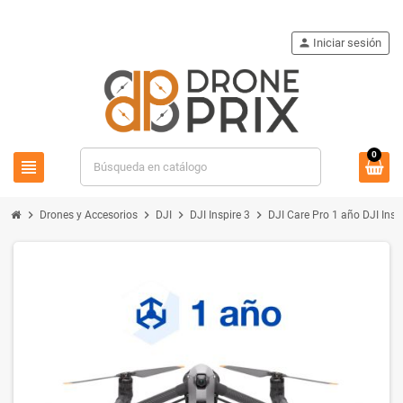
person
Iniciar sesión
0
view_headline
search
chevron_right
chevron_right
chevron_right
chevron_right
Drones y Accesorios
DJI
DJI Inspire 3
DJI Care Pro 1 año DJI Insp