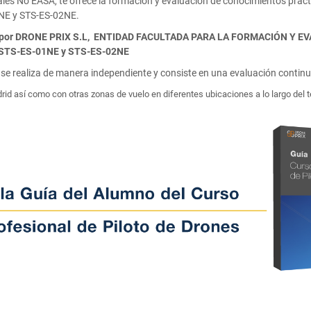
es No EASA, te ofrece la formación y evaluación de conocimientos práct
1NE y STS-ES-02NE.
mitida por DRONE PRIX S.L, ENTIDAD FACULTADA PARA LA FORMACIÓN 
TS-ES-01NE y STS-ES-02NE
e realiza de manera independiente y consiste en una evaluación continua 
d así como con otras zonas de vuelo en diferentes ubicaciones a lo largo del te