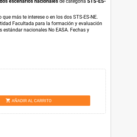
dos escenarios nacionales
de categoría
STS-ES-
o que más te interese o en los dos STS-ES-NE.
tidad Facultada para la formación y evaluación
ios estándar nacionales No EASA. Fechas y
shopping_cart
AÑADIR AL CARRITO