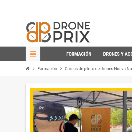
view_headline
FORMACIÓN
DRONES Y AC
chevron_right
Formación
chevron_right
Cursos de piloto de drones Nueva N