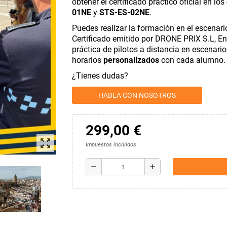
obtener el certificado práctico oficial en los
01NE
y
STS-ES-02NE
.
Puedes realizar la formación en el escenari
Certificado emitido por DRONE PRIX S.L, En
práctica de pilotos a distancia en escenar
horarios
personalizados
con cada alumno.
¿Tienes dudas?
HABLA CON NOSOTROS
299,00 €
zoom_out_map
Impuestos incluidos
remove
add