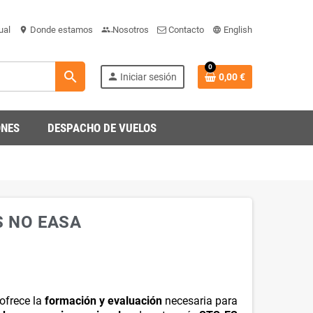
ual
Donde estamos
Nosotros
Contacto
English
location_on
people-team
language_gb_engli
0
search
person
Iniciar sesión
0,00 €
ONES
DESPACHO DE VUELOS
 NO EASA
frece la
formación y evaluación
necesaria para